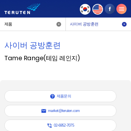
제품
사이버 공방훈련
사이버 공방훈련
Tame Range(테임 레인지)

제품문의

market@teruten.com

02-6952-7075